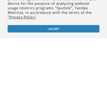
device for the purpose of analyzing website
usage (metrics programs "Sputnik", Yandex
2
1
4
Metrica), in accordance with the terms of the
"Privacy Policy"
.
I ACCEPT
2023
2023
2022
3
2
1
2022
2022
2022