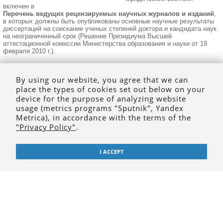
включен в
Перечень ведущих рецензируемых научных журналов и изданий
,
в которых должны быть опубликованы основные научные результаты
диссертаций на соискание ученых степеней доктора и кандидата наук
на неограниченный срок (Решение Президиума Высшей
аттестационной комиссии Министерства образования и науки от 19
февраля 2010 г.).
В журнале публикуются работы по следующим научным
специальностям:
By using our website, you agree that we can
5.1.1. Теоретико-исторические правовые науки
place the types of cookies set out below on your
5.1.2. Публично-правовые (государственно-правовые) науки
5.1.3. Частно-правовые (цивилистические) науки
device for the purpose of analyzing website
5.1.4. Уголовно-правовые науки
usage (metrics programs "Sputnik", Yandex
5.1.5. Международно-правовые науки
Metrica), in accordance with the terms of the
Журнал является научным изданием, в котором публикуются
"Privacy Policy"
.
актуальные исследования в области юриспруденции по широкому
спектру проблем юридического знания.
Целью журнала является способствование развитию отечественной
I ACCEPT
юриспруденции.
Задачи журнала: развитие научной дискуссии в области права,
предоставление читателям актуальной правовой информации,
ознакомление читателей с достижениями юридической науки,
повышение уровня правовой культуры и юридической грамотности,
повышение профессионализма специалистов в области
юриспруденции.
Целевой аудиторией журнала являются представители